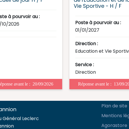
Vie Sportive - H / F
ste à pourvoir au :
Poste à pourvoir au :
/10/2026
01/01/2027
Direction :
Education et Vie Sporti
Service :
Direction
éponse avant le :
20/09/2026
Réponse avant le :
13/09/2
Plan de site
Lannion
Mentions lé
u Général Leclerc
Agorastore
annion