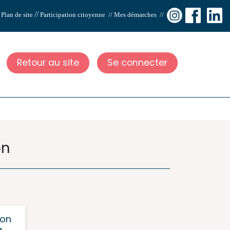
//
/
Plan de site
Participation citoyenne
//
Mes démarches
//
Retour au site
Se connecter
on
ion
a