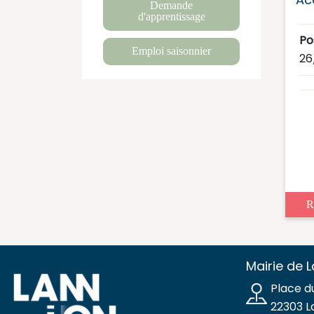
Demande
d'apprentissage
Po
Emploi saisonnier
26
R
Mairie de 
Place d
22303 L