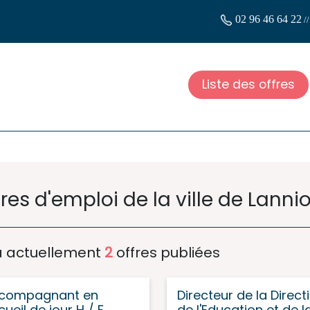
02 96 46 64 22
/
Liste des offres
res d'emploi de la ville de Lanni
 a actuellement
2
offres publiées
compagnant en
Directeur de la Direct
ueil de jour H / F
de l'Education et de l